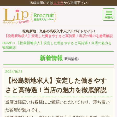
18歳未満の方は
コチラ
から退場下さい。
menu
MENU
松島新地・九条の高収入求人アルバイトサイト!
【松島新地求人】安定した働きやすさと高待遇！当店の魅力を徹底解説
HOME
>
【松島新地求人】安定した働きやすさと高待遇！当店の魅力を
徹底解説
新着情報
新着情報♪
2024/9/23
【松島新地求人】安定した働きやす
さと高待遇！当店の魅力を徹底解説
当店は幅広いお客様にご愛顧いただいており、落ち着い
た客層が魅力です。